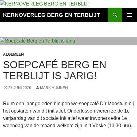
Ga
naar
Zoeken
KERNOVERLEG BERG EN TERBLIJT
de
PRIMAI
inhoud
MENU
ALGEMEEN
SOEPCAFÉ BERG EN
TERBLIJT IS JARIG!
27 JUNI 2026
MARK HUIJNEN
Ruim een jaar geleden hielpen we soepcafé D’r Moostuin bij
het opstarten van dit initiatief. Ondertussen vieren ze de 1e
verjaardag van dit sociale initiatief waar inwoners elke 1e
woendag van de maand welkom zijn in ’t Vöske (13.30 uur).