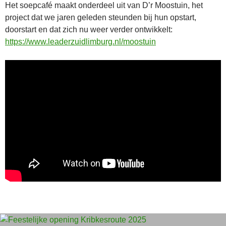
Het soepcafé maakt onderdeel uit van D’r Moostuin, het
project dat we jaren geleden steunden bij hun opstart,
doorstart en dat zich nu weer verder ontwikkelt:
https://www.leaderzuidlimburg.nl/moostuin