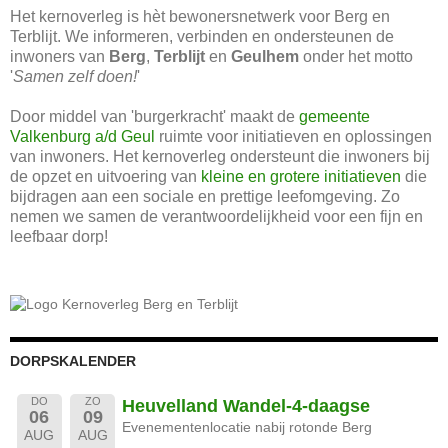
Het kernoverleg is hèt bewonersnetwerk voor Berg en
Terblijt. We informeren, verbinden en ondersteunen de
inwoners van
Berg
,
Terblijt
en
Geulhem
onder het motto
'
Samen zelf doen!
'
Door middel van 'burgerkracht' maakt de
gemeente
Valkenburg a/d Geul
ruimte voor initiatieven en oplossingen
van inwoners. Het kernoverleg ondersteunt die inwoners bij
de opzet en uitvoering van
kleine en grotere initiatieven
die
bijdragen aan een sociale en prettige leefomgeving. Zo
nemen we samen de verantwoordelijkheid voor een fijn en
leefbaar dorp!
DORPSKALENDER
DO
ZO
Heuvelland Wandel-4-daagse
06
09
Evenementenlocatie nabij rotonde Berg
AUG
AUG