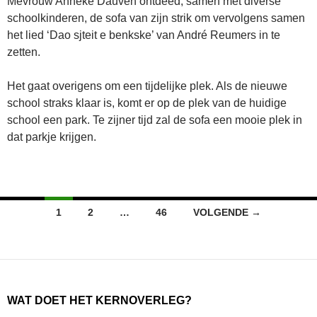
Mevrouw Anneke Dauven ontdeed, samen met diverse
schoolkinderen, de sofa van zijn strik om vervolgens samen
het lied ‘Dao sjteit e benkske’ van André Reumers in te
zetten.
Het gaat overigens om een tijdelijke plek. Als de nieuwe
school straks klaar is, komt er op de plek van de huidige
school een park. Te zijner tijd zal de sofa een mooie plek in
dat parkje krijgen.
Berichten
1
2
…
46
VOLGENDE →
navigatie
WAT DOET HET KERNOVERLEG?